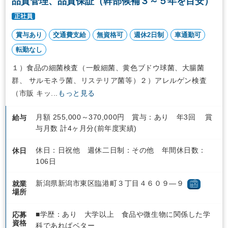
品質管理、品質保証（幹部候補３～５年を目安）
正社員
賞与あり
交通費支給
無資格可
週休2日制
車通勤可
転勤なし
１）食品の細菌検査（一般細菌、黄色ブドウ球菌、大腸菌
群、 サルモネラ菌、リステリア菌等）２）アレルゲン検査
（市販 キッ...
もっと見る
月額 255,000～370,000円 賞与：あり 年3回 賞
給与
与月数 計4ヶ月分(前年度実績)
休日：日祝他 週休二日制：その他 年間休日数：
休日
106日
新潟県新潟市東区臨港町３丁目４６０９―９
就業
場所
■学歴：あり 大学以上 食品や微生物に関係した学
応募
資格
科であればベター