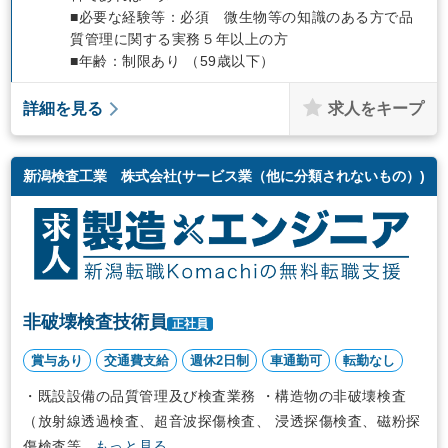
■必要な経験等：必須 微生物等の知識のある方で品
質管理に関する実務５年以上の方
■年齢：制限あり （59歳以下）
求人をキープ
詳細を見る
新潟検査工業 株式会社(サービス業（他に分類されないもの）)
非破壊検査技術員
正社員
賞与あり
交通費支給
週休2日制
車通勤可
転勤なし
・既設設備の品質管理及び検査業務 ・構造物の非破壊検査
（放射線透過検査、超音波探傷検査、 浸透探傷検査、磁粉探
傷検査等...
もっと見る