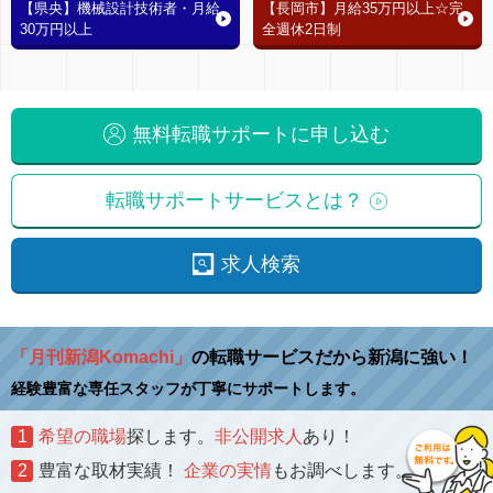
【県央】機械設計技術者・月給
【長岡市】月給35万円以上☆完
30万円以上
全週休2日制
無料転職サポートに申し込む
転職サポートサービスとは？
求人検索
「月刊新潟Komachi」
の転職サービスだから新潟に強い！
経験豊富な専任スタッフが丁寧にサポートします。
1
希望の職場
探します。
非公開求人
あり！
2
豊富な取材実績！
企業の実情
もお調べします。