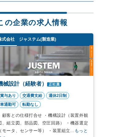
この企業の求人情報
株式会社 ジャステム(製造業)
機械設計（経験者）
正社員
賞与あり
交通費支給
週休2日制
車通勤可
転勤なし
・顧客との仕様打合せ ・機構設計（装置外観
図、組立図、部品図、空圧回路） ・機器選定
（モータ、センサー等） ・装置組立...
もっと