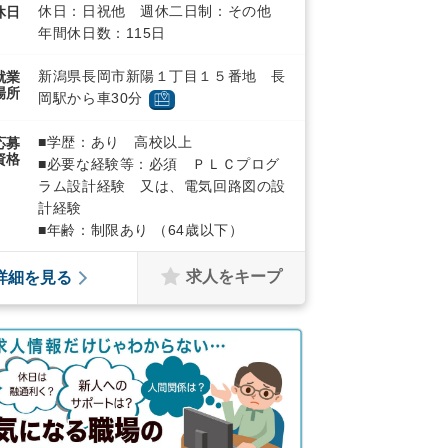
休日：日祝他 週休二日制：その他
休日
年間休日数：115日
新潟県長岡市新陽１丁目１５番地 長
就業
場所
岡駅から車30分
■学歴：あり 高校以上
応募
資格
■必要な経験等：必須 ＰＬＣプログ
ラム設計経験 又は、電気回路図の設
計経験
■年齢：制限あり （64歳以下）
求人をキープ
詳細を見る