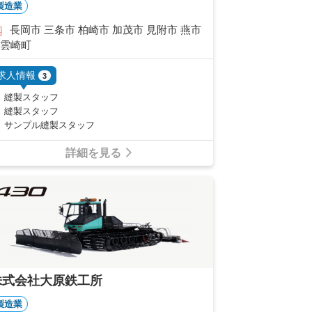
製造業
長岡市 三条市 柏崎市 加茂市 見附市 燕市
出雲崎町
求人情報
3
縫製スタッフ
縫製スタッフ
サンプル縫製スタッフ
詳細を見る
株式会社大原鉄工所
製造業