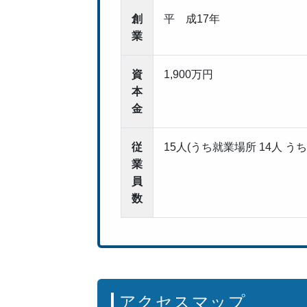
創
平 成17年
業
資
1,900万円
本
金
従
15人(うち就業場所 14人 うち
業
員
数
アクセスマップ