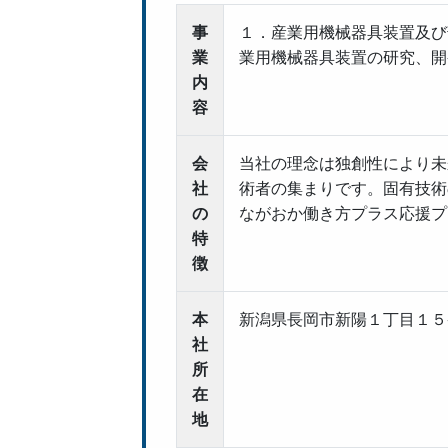
事
１．産業用機械器具
業
業用機械器具装置の研究、開
内
容
会
当社の理念は独創性により未
社
術者の集まりです。固有技術
の
ながおか働き方プラス応援プ
特
徴
本
新潟県長岡市新陽１丁目１５
社
所
在
地