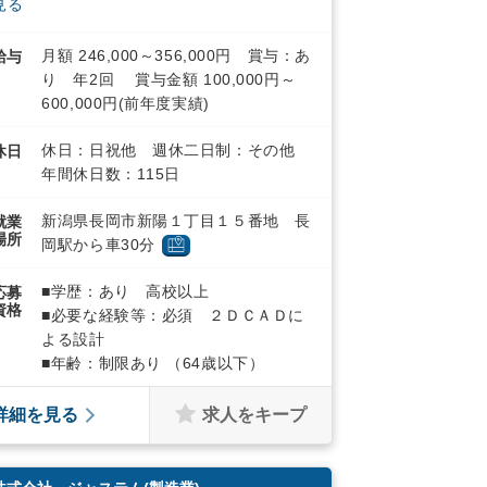
見る
月額 246,000～356,000円 賞与：あ
給与
り 年2回 賞与金額 100,000円～
600,000円(前年度実績)
休日：日祝他 週休二日制：その他
休日
年間休日数：115日
新潟県長岡市新陽１丁目１５番地 長
就業
場所
岡駅から車30分
■学歴：あり 高校以上
応募
資格
■必要な経験等：必須 ２ＤＣＡＤに
よる設計
■年齢：制限あり （64歳以下）
求人をキープ
詳細を見る