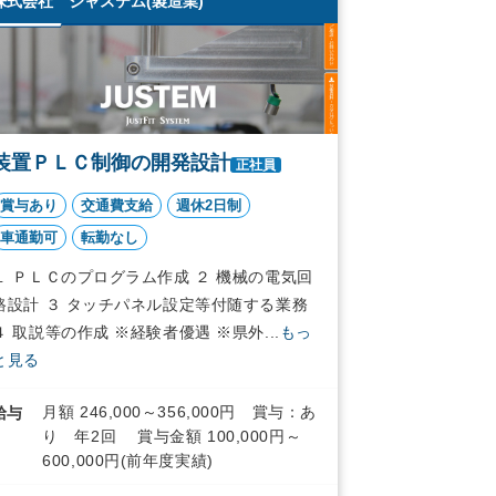
株式会社 ジャステム(製造業)
装置ＰＬＣ制御の開発設計
正社員
賞与あり
交通費支給
週休2日制
車通勤可
転勤なし
１ ＰＬＣのプログラム作成 ２ 機械の電気回
路設計 ３ タッチパネル設定等付随する業務
４ 取説等の作成 ※経験者優遇 ※県外...
もっ
と見る
月額 246,000～356,000円 賞与：あ
給与
り 年2回 賞与金額 100,000円～
600,000円(前年度実績)