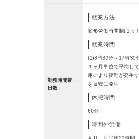
就業方法
変形労働時間制(１ヶ
就業時間
(1)8時30分～17時30
１ヶ月単位で平均し
用により夜勤が発生
勤務時間帯・
を目安に発生
日数
休憩時間
60分
時間外労働
あり 月平均20時