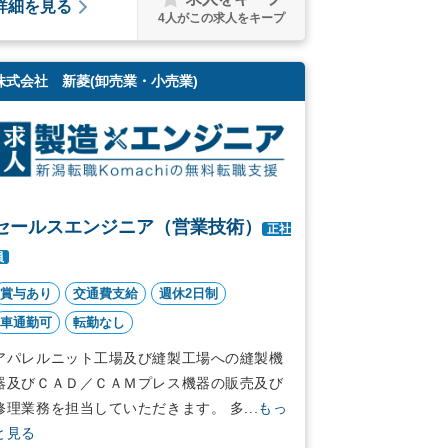
詳細を見る
4
人がこの求人をキープ
株式会社 新菱(卸売業・小売業)
セールスエンジニア（営業技術）
正社
員
賞与あり
交通費支給
週休2日制
車通勤可
転勤なし
アパレルニット工場及び縫製工場への縫製機
器及びＣＡＤ／ＣＡＭプレス機器の販売及び
修理業務を担当していただきます。 多...
もっ
と見る