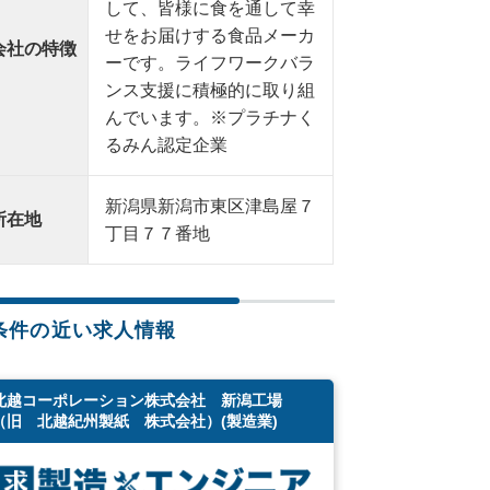
して、皆様に食を通して幸
せをお届けする食品メーカ
会社の特徴
ーです。ライフワークバラ
ンス支援に積極的に取り組
んでいます。※プラチナく
るみん認定企業
新潟県新潟市東区津島屋７
所在地
丁目７７番地
条件の近い求人情報
北越コーポレーション株式会社 新潟工場
（旧 北越紀州製紙 株式会社）(製造業)