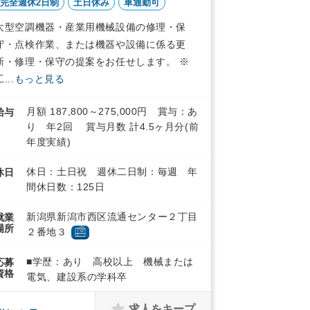
完全週休2日制
土日休み
車通勤可
大型空調機器・産業用機械設備の修理・保
守・点検作業、または機器や設備に係る更
新・修理・保守の提案をお任せします。 ※
...
もっと見る
月額 187,800～275,000円 賞与：あ
給与
り 年2回 賞与月数 計4.5ヶ月分(前
年度実績)
休日：土日祝 週休二日制：毎週 年
休日
間休日数：125日
新潟県新潟市西区流通センター２丁目
就業
場所
２番地３
■学歴：あり 高校以上 機械または
応募
資格
電気、建設系の学科卒
求人をキープ