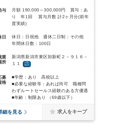
月額 190,000～300,000円 賞与：あ
給与
り 年1回 賞与月数 計2ヶ月分(前年
度実績)
休日：日祝他 週休二日制：その他
休日
年間休日数：100日
新潟県新潟市東区卸新町２－９１６－
就業
場所
１１
■学歴：あり 高校以上
応募
資格
■必要な経験等：あれば尚可 職種問
わずルートセールス経験のある方優遇
■年齢：制限あり （69歳以下）
求人をキープ
詳細を見る