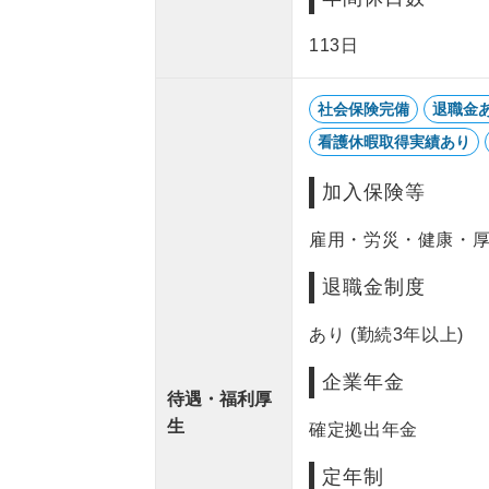
113日
社会保険完備
退職金
看護休暇取得実績あり
加入保険等
雇用・労災・健康・
退職金制度
あり (勤続3年以上)
企業年金
待遇・福利厚
生
確定拠出年金
定年制