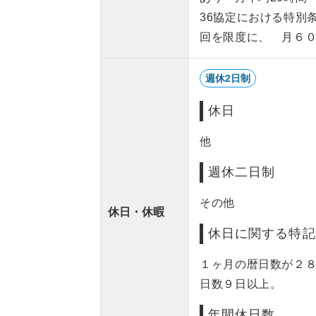
36協定における特別
回を限度に、 月６０
週休2日制
休日
他
週休二日制
その他
休日・休暇
休日に関する特記
１ヶ月の暦日数が２
日数９日以上。
年間休日数