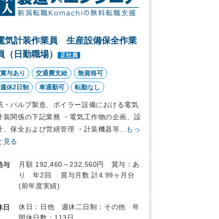
電気計装作業員 生産設備保全作業
員（日勤職場）
正社員
賞与あり
交通費支給
無資格可
週休2日制
車通勤可
転勤なし
紙・パルプ製造、ボイラー設備における電気
計装関係の下記業務 ・電気工作物の企画、設
計、保全および営繕管理 ・計装機器等...
もっ
と見る
月額 192,460～232,560円 賞与：あ
給与
り 年2回 賞与月数 計4.99ヶ月分
(前年度実績)
休日：日他 週休二日制：その他 年
休日
間休日数：113日