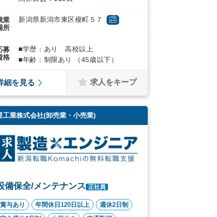
新潟県新潟市東区榎町５７
就業
場所
■学歴：あり 高校以上
応募
資格
■年齢：制限あり （45歳以下）
求人をキープ
詳細を見る
昱工業株式会社(卸売業・小売業)
設備保全/メンテナンス
正社員
賞与あり
年間休日120日以上
週休2日制