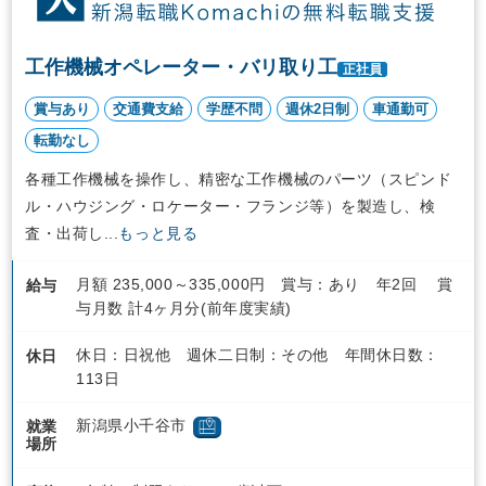
工作機械オペレーター・バリ取り工
正社員
賞与あり
交通費支給
学歴不問
週休2日制
車通勤可
転勤なし
各種工作機械を操作し、精密な工作機械のパーツ（スピンド
ル・ハウジング・ロケーター・フランジ等）を製造し、検
査・出荷し...
もっと見る
月額 235,000～335,000円 賞与：あり 年2回 賞
給与
与月数 計4ヶ月分(前年度実績)
休日：日祝他 週休二日制：その他 年間休日数：
休日
113日
新潟県小千谷市
就業
場所