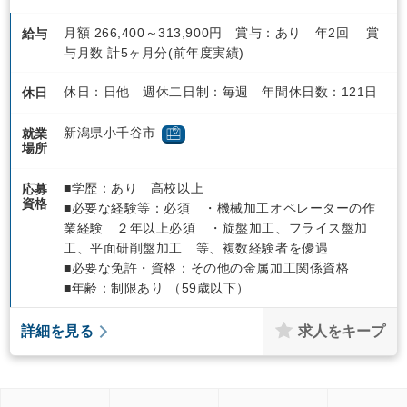
月額 266,400～313,900円 賞与：あり 年2回 賞
給与
与月数 計5ヶ月分(前年度実績)
休日：日他 週休二日制：毎週 年間休日数：121日
休日
新潟県小千谷市
就業
場所
■学歴：あり 高校以上
応募
資格
■必要な経験等：必須 ・機械加工オペレーターの作
業経験 ２年以上必須 ・旋盤加工、フライス盤加
工、平面研削盤加工 等、複数経験者を優遇
■必要な免許・資格：その他の金属加工関係資格
■年齢：制限あり （59歳以下）
求人をキープ
詳細を見る