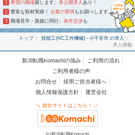
1
希望の職場
探します。
非公開求人
あり！
2
豊富な取材実績！
企業の実情
もお調べします。
3
職場見学・面接に同行。
条件交渉
も
トップ
技能工(NC工作機械) - 小千谷市 の求人
求人情報
新潟転職Komachiの強み
ご利用の流れ
ご利用者様の声
お問合せ
採用ご担当者様へ
個人情報保護方針
運営会社
＼ 総合サイトはこちら！ ／
(c)新潟転職Komachi