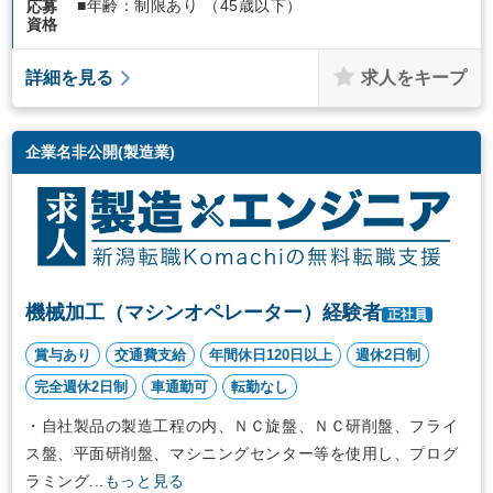
■年齢：制限あり （45歳以下）
応募
資格
求人をキープ
詳細を見る
企業名非公開(製造業)
機械加工（マシンオペレーター）経験者
正社員
賞与あり
交通費支給
年間休日120日以上
週休2日制
完全週休2日制
車通勤可
転勤なし
・自社製品の製造工程の内、ＮＣ旋盤、ＮＣ研削盤、フライ
ス盤、平面研削盤、マシニングセンター等を使用し、プログ
ラミング...
もっと見る