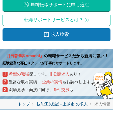
無料転職サポートに申し込む
転職サポートサービスとは？
求人検索
「月刊新潟Komachi」
の転職サービスだから新潟に強い！
経験豊富な専任スタッフが丁寧にサポートします。
1
希望の職場
探します。
非公開求人
あり！
2
豊富な取材実績！
企業の実情
もお調べします。
3
職場見学・面接に同行。
条件交渉
も
トップ
技能工(板金) - 上越市 の求人
求人情報