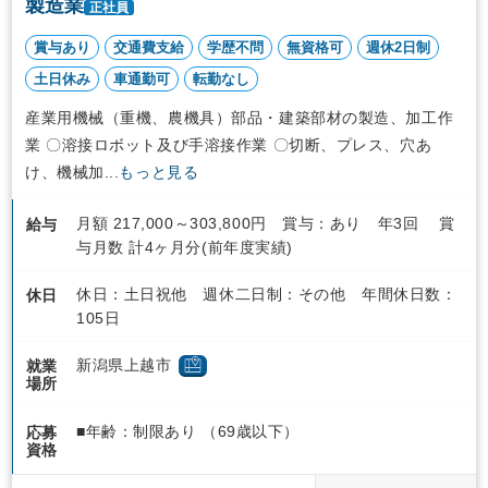
製造業
正社員
賞与あり
交通費支給
学歴不問
無資格可
週休2日制
土日休み
車通勤可
転勤なし
産業用機械（重機、農機具）部品・建築部材の製造、加工作
業 〇溶接ロボット及び手溶接作業 〇切断、プレス、穴あ
け、機械加...
もっと見る
月額 217,000～303,800円 賞与：あり 年3回 賞
給与
与月数 計4ヶ月分(前年度実績)
休日：土日祝他 週休二日制：その他 年間休日数：
休日
105日
新潟県上越市
就業
場所
■年齢：制限あり （69歳以下）
応募
資格