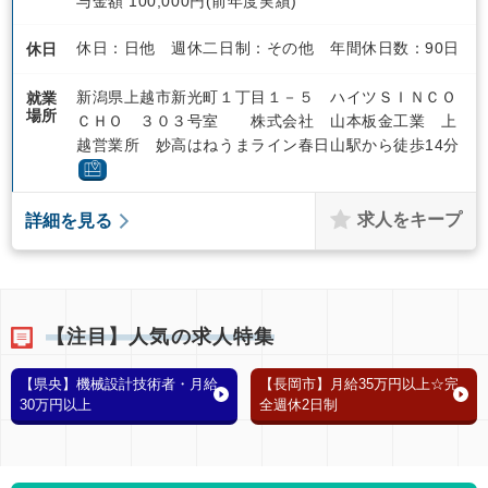
与金額 100,000円(前年度実績)
休日：日他 週休二日制：その他 年間休日数：90日
休日
新潟県上越市新光町１丁目１－５ ハイツＳＩＮＣＯ
就業
場所
ＣＨＯ ３０３号室 株式会社 山本板金工業 上
越営業所 妙高はねうまライン春日山駅から徒歩14分
求人をキープ
詳細を見る
【注目】人気の求人特集
【県央】機械設計技術者・月給
【長岡市】月給35万円以上☆完
30万円以上
全週休2日制