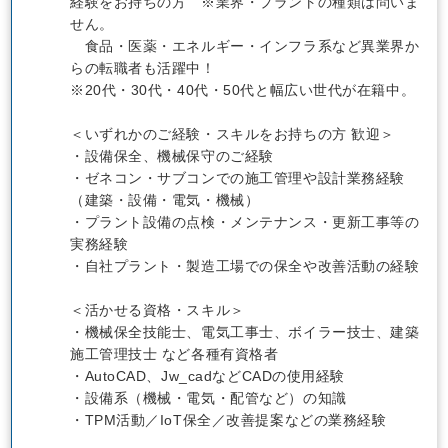
経験をお持ちの方 ※業界・プラントの種類は問いま
せん。
食品・医薬・エネルギー・インフラ系など異業界か
らの転職者も活躍中！
※20代・30代・40代・50代と幅広い世代が在籍中。
＜いずれかのご経験・スキルをお持ちの方 歓迎＞
・設備保全、機械保守のご経験
・ゼネコン・サブコンでの施工管理や設計業務経験
（建築・設備・電気・機械）
・プラント設備の点検・メンテナンス・更新工事等の
実務経験
・自社プラント・製造工場での保全や改善活動の経験
＜活かせる資格・スキル＞
・機械保全技能士、電気工事士、ボイラー技士、建築
施工管理技士 など各種有資格者
・AutoCAD、Jw_cadなどCADの使用経験
・設備系（機械・電気・配管など）の知識
・TPM活動／IoT保全／改善提案などの業務経験