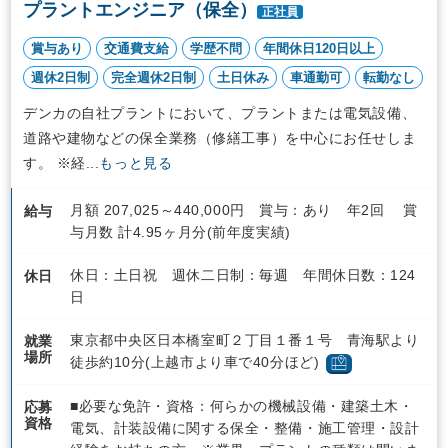
プラントエンジニア（保全）
正社員
賞与あり
交通費支給
学歴不問
年間休日120日以上
週休2日制
完全週休2日制
土日休み
車通勤可
転勤なし
デンカの自社プラントにおいて、プラントまたは電気設備、
道路や建物などの保全業務（修繕工事）を中心にお任せしま
す。 ※経...
もっと見る
月額 207,025～440,000円 賞与：あり 年2回 賞
給与
与月数 計4.95ヶ月分(前年度実績)
休日：土日祝 週休二日制：毎週 年間休日数：124
休日
日
東京都中央区日本橋室町２丁目１番１号 青海駅より
就業
場所
徒歩約10分(上越市より車で40分ほど)
■必要な免許・資格：何らかの機械設備・建築土木・
応募
資格
電気、計装設備に関する保全・整備・施工管理・設計