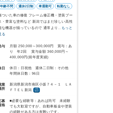
年齢不問
週休2日制
車通勤可
転勤なし
傷ついた車の修復 フレーム修正機・塗装ブー
ス・豊富な塗料など 新潟ではまだ珍しい高性
能な機器が揃っているので 通常より...
もっと
見る
月額 250,000～300,000円 賞与：あ
給与
り 年2回 賞与金額 360,000円～
400,000円(前年度実績)
休日：日祝他 週休二日制：その他
休日
年間休日数：96日
新潟県新潟市南区小坂７４－１ ＬＡ
就業
場所
ＦＴＥＬ新潟
■必要な経験等：あれば尚可 未経験
応募
資格
でも大歓迎ですが、自動車板金や塗装
の経験がある方は有難いです。