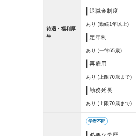
退職金制度
あり (勤続1年以上)
待遇・福利厚
生
定年制
あり (一律65歳)
再雇用
あり (上限70歳まで)
勤務延長
あり (上限70歳まで)
学歴不問
必要な学歴