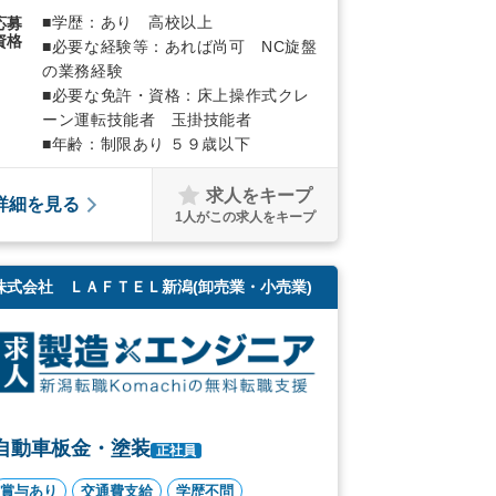
■学歴：あり 高校以上
応募
資格
■必要な経験等：あれば尚可 NC旋盤
の業務経験
■必要な免許・資格：床上操作式クレ
ーン運転技能者 玉掛技能者
■年齢：制限あり ５９歳以下
求人をキープ
詳細を見る
1
人がこの求人をキープ
株式会社 ＬＡＦＴＥＬ新潟(卸売業・小売業)
自動車板金・塗装
正社員
賞与あり
交通費支給
学歴不問