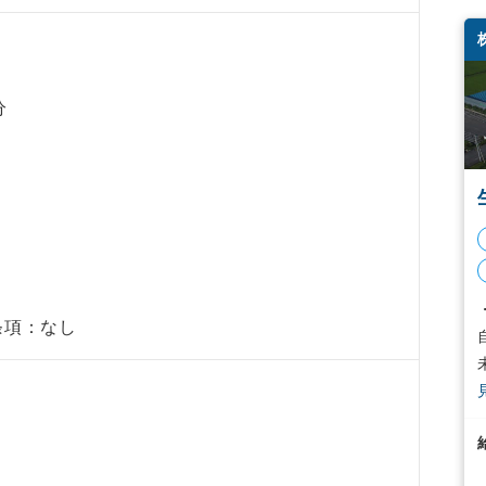
分
間
条項：なし