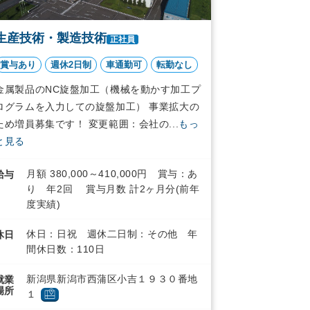
生産技術・製造技術
正社員
賞与あり
週休2日制
車通勤可
転勤なし
金属製品のNC旋盤加工（機械を動かす加工プ
ログラムを入力しての旋盤加工） 事業拡大の
ため増員募集です！ 変更範囲：会社の...
もっ
と見る
月額 380,000～410,000円 賞与：あ
給与
り 年2回 賞与月数 計2ヶ月分(前年
度実績)
休日：日祝 週休二日制：その他 年
休日
間休日数：110日
新潟県新潟市西蒲区小吉１９３０番地
就業
場所
１