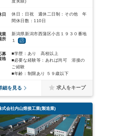
度実績)
休日：日祝 週休二日制：その他 年
休日
間休日数：110日
新潟県新潟市西蒲区小吉１９３０番地
就業
場所
１
■学歴：あり 高校以上
応募
資格
■必要な経験等：あれば尚可 溶接の
ご経験
■年齢：制限あり ５９歳以下
求人をキープ
詳細を見る
株式会社内山熔接工業(製造業)