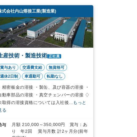
株式会社内山熔接工業(製造業)
生産技術・製造技術
正社員
賞与あり
交通費支給
無資格可
週休2日制
車通勤可
転勤なし
・精密板金の溶接 ・製缶、及び容器の溶接 ・
自動車部品の溶接 ・真空チェンバーの溶接 ♢
未取得の溶接資格については入社後...
もっと
見る
月額 210,000～350,000円 賞与：あ
給与
り 年2回 賞与月数 計2ヶ月分(前年