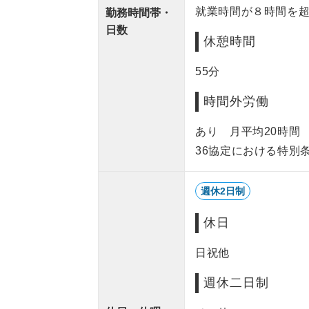
就業時間が８時間を
勤務時間帯・
日数
休憩時間
55分
時間外労働
あり 月平均20時
36協定における特別
週休2日制
休日
日祝他
週休二日制