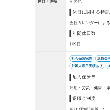
休日・休暇
その他
休日に関する特記
会社カレンダーによ
年間休日数
109日
社会保険完備
退職金
外国人雇用実績あり
加入保険等
雇用・労災・健康・
退職金制度
あり (勤続3年以上)