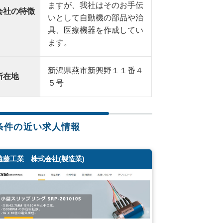
ますが、我社はそのお手伝
会社の特徴
いとして自動機の部品や治
具、医療機器を作成してい
ます。
新潟県燕市新興野１１番４
所在地
５号
条件の近い求人情報
遠藤工業 株式会社(製造業)