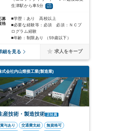
生津駅から車5分
■学歴：あり 高校以上
応募
資格
■必要な経験等：必須 必須：ＮＣプ
ログラム経験
■年齢：制限あり （59歳以下）
求人をキープ
詳細を見る
株式会社内山熔接工業(製造業)
生産技術・製造技術
正社員
賞与あり
交通費支給
無資格可