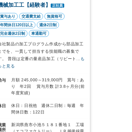
機械加工工【経験者】
正社員
賞与あり
交通費支給
無資格可
年間休日120日以上
週休2日制
完全週休2日制
車通勤可
自社製品の加工プログラム作成から部品加工
までを、一貫して担当する技能職の募集で
す。 普段は定番の量産品加工（リピート...
も
っと見る
月額 245,000～319,000円 賞与：あ
給与
り 年2回 賞与月数 計3.8ヶ月分(前
年度実績)
休日：日祝他 週休二日制：毎週 年
休日
間休日数：122日
新潟県燕市小池５１８１番地１ 工場
就業
場所
（エコファクトリー） ＪＲ越後線粟