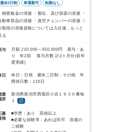
週休2日制
車通勤可
転勤なし
・精密板金の溶接 ・製缶、及び容器の溶接 ・
自動車部品の溶接 ・真空チェンバーの溶接 ♢
未取得の溶接資格については入社後...
もっと
見る
月額 210,000～350,000円 賞与：あ
給与
り 年2回 賞与月数 計2ヶ月分(前年
度実績)
休日：日祝 週休二日制：その他 年
休日
間休日数：110日
新潟県新潟市西蒲区小吉１９３０番地
就業
場所
１
■学歴：あり 高校以上
応募
資格
■必要な経験等：あれば尚可 溶接の
ご経験