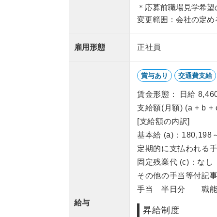
＊応募前職場見学希望
変更範囲：会社の定め
雇用形態
正社員
賞与あり
交通費支給
賃金形態： 日給 8,460
支給額(月額) (a + b +
[支給額の内訳]
基本給 (a)：180,198
定期的に支払われる手当
固定残業代 (c)：なし
その他の手当等付記事
手当 半日分 職能
給与
昇給制度