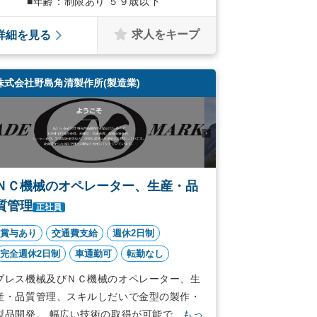
■年齢：制限あり ５９歳以下
求人をキープ
詳細を見る
株式会社野島角清製作所(製造業)
ＮＣ機械のオペレーター、生産・品
質管理
正社員
賞与あり
交通費支給
週休2日制
完全週休2日制
車通勤可
転勤なし
プレス機械及びＮＣ機械のオペレーター、生
産・品質管理、スキルしだいで金型の製作・
製品開発。 幅広い技術の取得が可能で...
もっ