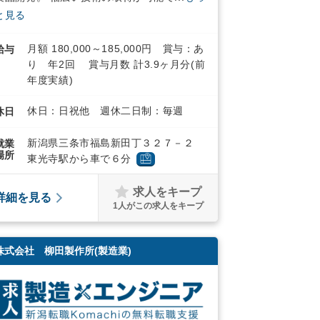
と見る
月額 180,000～185,000円 賞与：あ
給与
り 年2回 賞与月数 計3.9ヶ月分(前
年度実績)
休日：日祝他 週休二日制：毎週
休日
新潟県三条市福島新田丁３２７－２
就業
場所
東光寺駅から車で６分
求人をキープ
詳細を見る
1
人がこの求人をキープ
株式会社 柳田製作所(製造業)