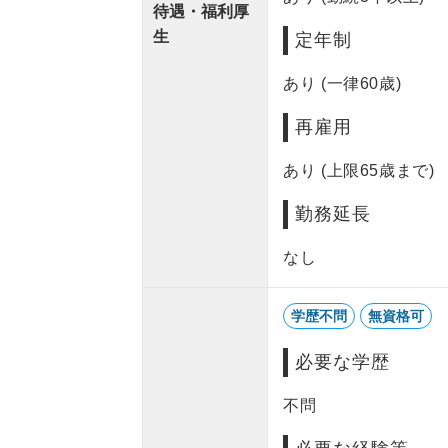
待遇・福利厚
生
定年制
あり (一律60歳)
再雇用
あり (上限65歳まで)
勤務延長
なし
学歴不問
無資格可
必要な学歴
不問