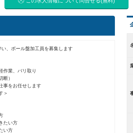
この求人情報について問合せる(無料)
伴い、ボール盤加工員を募集します
軽作業、バリ取り
切断）
仕事をお任せします
す＞
方
きたい方
たい方