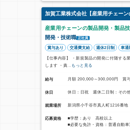
加賀工業株式会社【産業用チェーン
産業用チェーンの製品開発・製品
開発・技術職
正社員
賞与あり
交通費支給
週休2日制
車通
【仕事内容】 ・新規製品の開発に付随する
します ・責...
もっと見る
月額 200,000～300,000
給与
休日：日祝 週休二日制：その他
休日
新潟県小千谷市真人町1216番地
就業場所
■学歴：あり 高校以上
応募資格
■必要な免許・資格：普通自動車運