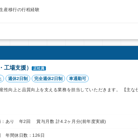
生産移行の行程経験
・工場支援）
正社員
上
週休2日制
完全週休2日制
車通勤可
産性向上と品質向上を支える業務を担当していただきます。 【主な
円 賞与：あり 年2回 賞与月数 計4.2ヶ月分(前年度実績)
 年間休日数：126日