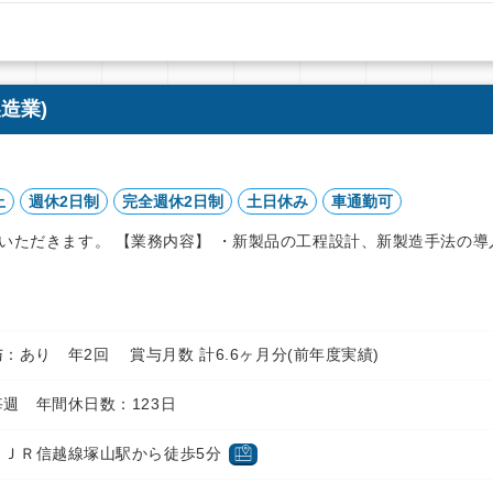
造業)
上
週休2日制
完全週休2日制
土日休み
車通勤可
いただきます。 【業務内容】 ・新製品の工程設計、新製造手法の導
円 賞与：あり 年2回 賞与月数 計6.6ヶ月分(前年度実績)
週 年間休日数：123日
 ＪＲ信越線塚山駅から徒歩5分