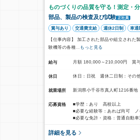
ものづくりの品質を守る！測定・
部品、製品の検査及び試験
正社員
賞与あり
交通費支給
週休2日制
車通
【仕事内容】 加工された部品や組立された
験機等の各種...
もっと見る
月額 180,000～210,000
給与
休日：日祝 週休二日制：その他
休日
新潟県小千谷市真人町1216番地
就業場所
■学歴：あり 高校以上
応募資格
■必要な経験等：あれば尚可 ノ
■必要な免許・資格：普通自動車運
詳細を見る