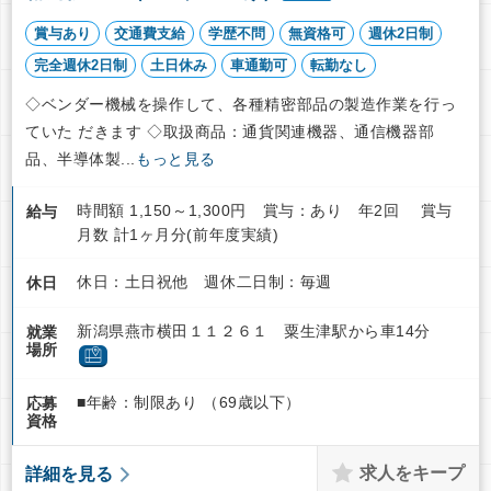
賞与あり
交通費支給
学歴不問
無資格可
週休2日制
完全週休2日制
土日休み
車通勤可
転勤なし
◇ベンダー機械を操作して、各種精密部品の製造作業を行っ
ていた だきます ◇取扱商品：通貨関連機器、通信機器部
品、半導体製...
もっと見る
時間額 1,150～1,300円 賞与：あり 年2回 賞与
給与
月数 計1ヶ月分(前年度実績)
休日：土日祝他 週休二日制：毎週
休日
新潟県燕市横田１１２６１ 粟生津駅から車14分
就業
場所
■年齢：制限あり （69歳以下）
応募
資格
求人をキープ
詳細を見る