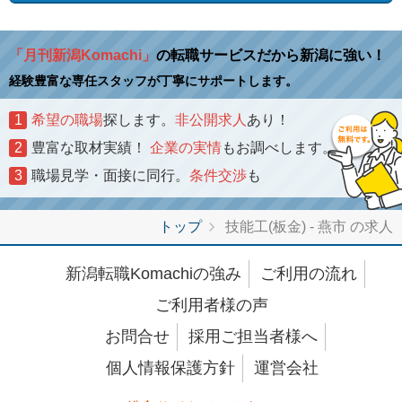
「月刊新潟Komachi」
の転職サービスだから新潟に強い！
経験豊富な専任スタッフが丁寧にサポートします。
1
希望の職場
探します。
非公開求人
あり！
2
豊富な取材実績！
企業の実情
もお調べします。
3
職場見学・面接に同行。
条件交渉
も
トップ
技能工(板金) - 燕市 の求人
新潟転職Komachiの強み
ご利用の流れ
ご利用者様の声
お問合せ
採用ご担当者様へ
個人情報保護方針
運営会社