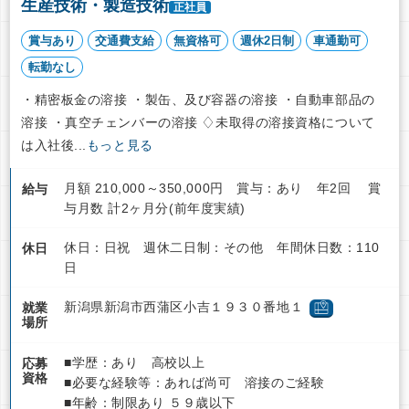
生産技術・製造技術
正社員
賞与あり
交通費支給
無資格可
週休2日制
車通勤可
転勤なし
・精密板金の溶接 ・製缶、及び容器の溶接 ・自動車部品の
溶接 ・真空チェンバーの溶接 ♢未取得の溶接資格について
は入社後...
もっと見る
月額 210,000～350,000円 賞与：あり 年2回 賞
給与
与月数 計2ヶ月分(前年度実績)
休日：日祝 週休二日制：その他 年間休日数：110
休日
日
新潟県新潟市西蒲区小吉１９３０番地１
就業
場所
■学歴：あり 高校以上
応募
資格
■必要な経験等：あれば尚可 溶接のご経験
■年齢：制限あり ５９歳以下