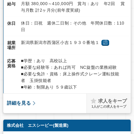
月額 380,000～410,000円 賞与：あり 年2回 賞
給与
与月数 計2ヶ月分(前年度実績)
休日：日祝 週休二日制：その他 年間休日数：110
休日
日
新潟県新潟市西蒲区小吉１９３０番地１
就業
場所
■学歴：あり 高校以上
応募
資格
■必要な経験等：あれば尚可 NC旋盤の業務経験
■必要な免許・資格：床上操作式クレーン運転技能
者 玉掛技能者
■年齢：制限あり ５９歳以下
求人をキープ
詳細を見る
1
人がこの求人をキープ
株式会社 エスシービー(製造業)