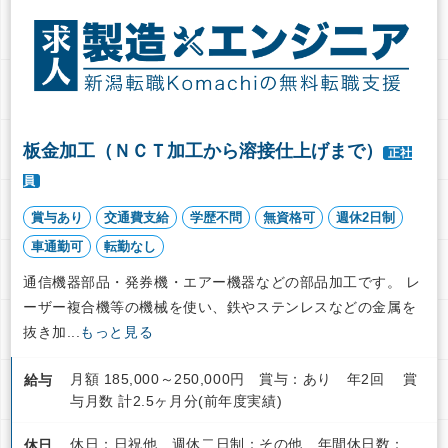
板金加工（ＮＣＴ加工から溶接仕上げまで）
正社
員
賞与あり
交通費支給
学歴不問
無資格可
週休2日制
車通勤可
転勤なし
通信機器部品・発券機・エアー機器などの部品加工です。 レ
ーザー複合機等の機械を使い、鉄やステンレスなどの金属を
抜き加...
もっと見る
月額 185,000～250,000円 賞与：あり 年2回 賞
給与
与月数 計2.5ヶ月分(前年度実績)
休日：日祝他 週休二日制：その他 年間休日数：
休日