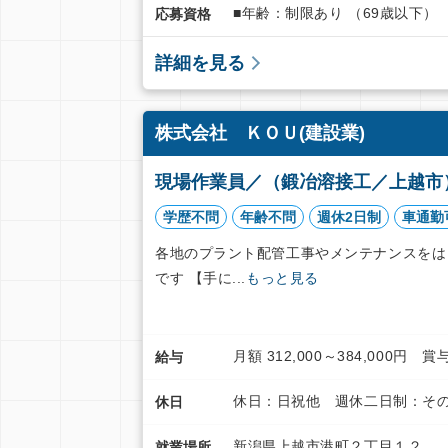
■年齢：制限あり （69歳以下）
応募資格
詳細を見る
株式会社 ＫＯＵ(建設業)
現場作業員／（鍛冶溶接工／上越市
学歴不問
年齢不問
週休2日制
車通勤
各地のプラント配管工事やメンテナンスをは
です 【手に...
もっと見る
月額 312,000～384,000円 
給与
休日：日祝他 週休二日制：その
休日
新潟県上越市港町２丁目１２ 
就業場所