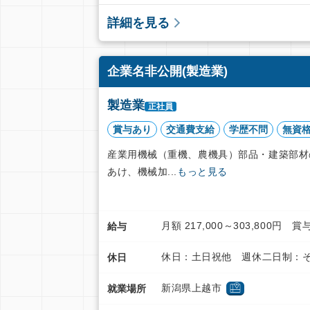
詳細を見る
企業名非公開(製造業)
製造業
正社員
賞与あり
交通費支給
学歴不問
無資
産業用機械（重機、農機具）部品・建築部材
あけ、機械加...
もっと見る
月額 217,000～303,800
給与
休日：土日祝他 週休二日制：そ
休日
新潟県上越市
就業場所