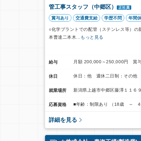
管工事スタッフ（中郷区）
正社員
賞与あり
交通費支給
学歴不問
年間休
○化学プラントでの配管（ステンレス等）の
本曹達二本木...
もっと見る
月額 200,000～250,000
給与
休日：他 週休二日制：その他 
休日
新潟県上越市中郷区藤澤１１６
就業場所
■年齢：制限あり （18歳 ～ 4
応募資格
詳細を見る