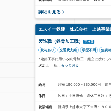
詳細を見る
エスイー鉄建 株式会社 上越事業所
製造職（鉄骨加工職）
正社員
賞与あり
交通費支給
学歴不問
無資
○建築工事に用いる鉄骨加工・組立に携わっ
次加工 ・組...
もっと見る
月額 190,000～350,000
給与
休日：土日祝他 週休二日制：そ
休日
新潟県上越市大字下吉野１８０
就業場所