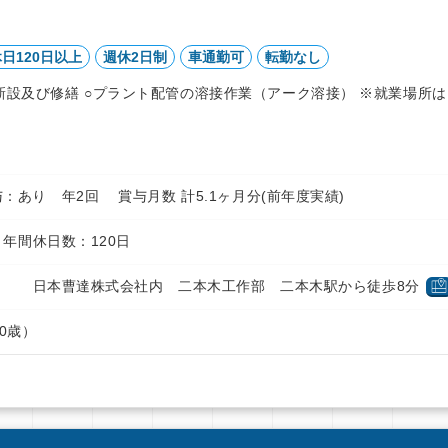
日120日以上
週休2日制
車通勤可
転勤なし
新設及び修繕 ○プラント配管の溶接作業（アーク溶接） ※就業場所は
円 賞与：あり 年2回 賞与月数 計5.1ヶ月分(前年度実績)
年間休日数：120日
９ 日本曹達株式会社内 二本木工作部 二本木駅から徒歩8分
0歳）