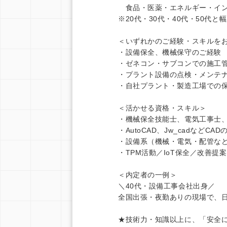
食品・医薬・エネルギー・イン
※20代・30代・40代・50代
＜いずれかのご経験・スキルをお
・設備保全、機械保守のご経験
・ゼネコン・サブコンでの施工
・プラント設備の点検・メンテ
・自社プラント・製造工場での
＜活かせる資格・スキル＞
・機械保全技能士、電気工事士、
・AutoCAD、Jw_cadなどCA
・設備系（機械・電気・配管な
・TPM活動／IoT保全／改善提
＜内定者の一例＞
＼40代・設備工事会社出身／
全国出張・夜勤ありの現場で、
★技術力・知識以上に、「安全