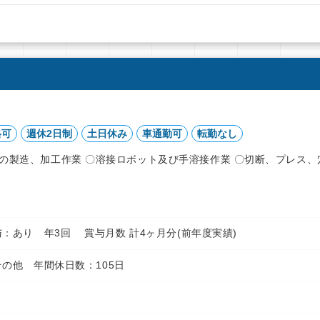
格可
週休2日制
土日休み
車通勤可
転勤なし
の製造、加工作業 〇溶接ロボット及び手溶接作業 〇切断、プレス、
円 賞与：あり 年3回 賞与月数 計4ヶ月分(前年度実績)
の他 年間休日数：105日