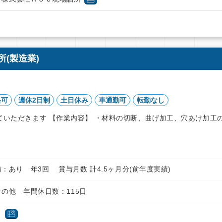
(製造業)
格可
週休2日制
土日休み
車通勤可
転勤なし
ていただきます 【作業内容】 ・材料の切断、曲げ加工、穴あけ加工
円 賞与：あり 年3回 賞与月数 計4.5ヶ月分(前年度実績)
の他 年間休日数：115日
６