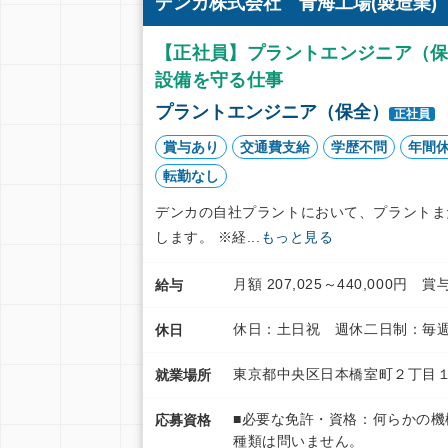
デンカ株式会社 青海工場(製造業)
【正社員】プラントエンジニア（保
設備を守る仕事
プラントエンジニア（保全）
正社員
賞与あり
交通費支給
学歴不問
年間休
転勤なし
デンカの自社プラントにおいて、プラントま
します。 ※経...
もっと見る
月額 207,025～440,000
給与
休日：土日祝 週休二日制：毎週
休日
東京都中央区日本橋室町２丁目１
就業場所
■必要な免許・資格：何らかの
応募資格
種類は問いません。