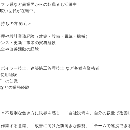
フラ系など異業界からの転職者も活躍中！
と幅広い世代が在籍中。
持ちの方 歓迎＞
管理や設計業務経験（建築・設備・電気・機械）
ナンス・更新工事等の実務経験
保全や改善活動の経験
ボイラー技士、建築施工管理技士 など各種有資格者
Dの使用経験
ど）の知識
案などの業務経験
日々不規則な働き方に限界を感じ、「自社設備を、自分の裁量で改善
に作業する意識」「改善に向けた前向きな姿勢」「チームで連携でき