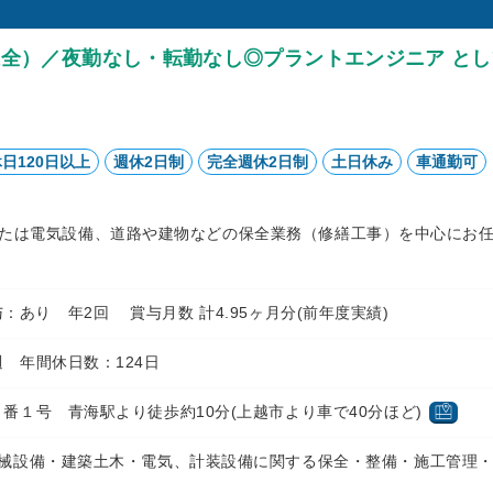
全）／夜勤なし・転勤なし◎プラントエンジニア とし
日120日以上
週休2日制
完全週休2日制
土日休み
車通勤可
たは電気設備、道路や建物などの保全業務（修繕工事）を中心にお
円 賞与：あり 年2回 賞与月数 計4.95ヶ月分(前年度実績)
 年間休日数：124日
番１号 青海駅より徒歩約10分(上越市より車で40分ほど)
機械設備・建築土木・電気、計装設備に関する保全・整備・施工管理