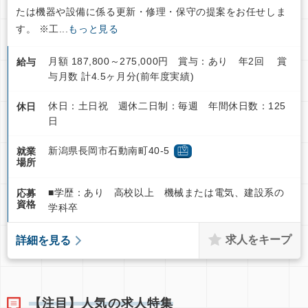
たは機器や設備に係る更新・修理・保守の提案をお任せしま
す。 ※工...
もっと見る
月額 187,800～275,000円 賞与：あり 年2回 賞
給与
与月数 計4.5ヶ月分(前年度実績)
休日：土日祝 週休二日制：毎週 年間休日数：125
休日
日
新潟県長岡市石動南町40-5
就業
場所
■学歴：あり 高校以上 機械または電気、建設系の
応募
資格
学科卒
求人をキープ
詳細を見る
【注目】人気の求人特集