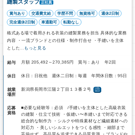
縫製スタッフ
正社員
賞与あり
交通費支給
学歴不問
無資格可
週休2日制
完全週休2日制
車通勤可
転勤なし
格式ある場で着用される衣装の縫製業務を担当 具体的な業務
内容 ・一流ブランドとの仕様・制作打合せ ・手縫いを主体
とした...
もっと見る
月額 205,492～270,385円 賞与：あり 年2回
給与
休日：日祝他 週休二日制：毎週 年間休日数：95日
休日
新潟県長岡市江陽２丁目１３番２号
就業
場所
■必要な経験等：必須 /手縫いを主体とした高級衣装
応募
資格
の縫製・仕立て技術 ・仮縫い〜本縫いまで対応できる
総合的な制作力 ・シルクや特殊素材など繊細素材への
対応力 ・美しいシルエットをつくる感性 ・細部まで
妥協せず、高品質を追求できる品質意識 ・ブランドや