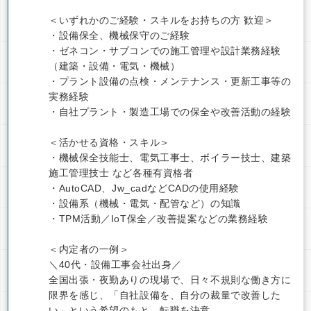
＜いずれかのご経験・スキルをお持ちの方 歓迎＞
・設備保全、機械保守のご経験
・ゼネコン・サブコンでの施工管理や設計業務経験
（建築・設備・電気・機械）
・プラント設備の点検・メンテナンス・更新工事等の
実務経験
・自社プラント・製造工場での保全や改善活動の経験
＜活かせる資格・スキル＞
・機械保全技能士、電気工事士、ボイラー技士、建築
施工管理技士 など各種有資格者
・AutoCAD、Jw_cadなどCADの使用経験
・設備系（機械・電気・配管など）の知識
・TPM活動／IoT保全／改善提案などの業務経験
＜内定者の一例＞
＼40代・設備工事会社出身／
全国出張・夜勤ありの現場で、日々不規則な働き方に
限界を感じ、「自社設備を、自分の裁量で改善した
い」という希望のもと、転職を決意。