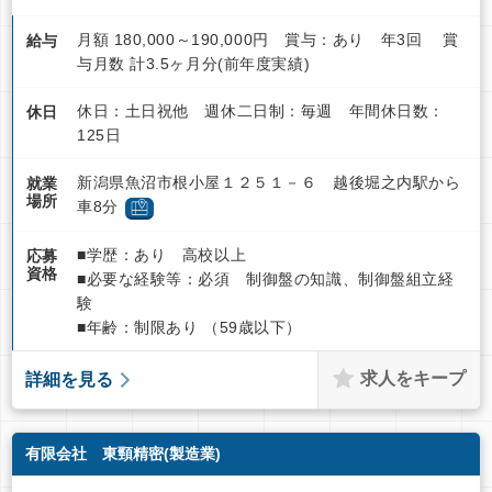
月額 180,000～190,000円 賞与：あり 年3回 賞
給与
与月数 計3.5ヶ月分(前年度実績)
休日：土日祝他 週休二日制：毎週 年間休日数：
休日
125日
新潟県魚沼市根小屋１２５１－６ 越後堀之内駅から
就業
場所
車8分
■学歴：あり 高校以上
応募
資格
■必要な経験等：必須 制御盤の知識、制御盤組立経
験
■年齢：制限あり （59歳以下）
求人をキープ
詳細を見る
有限会社 東頸精密(製造業)