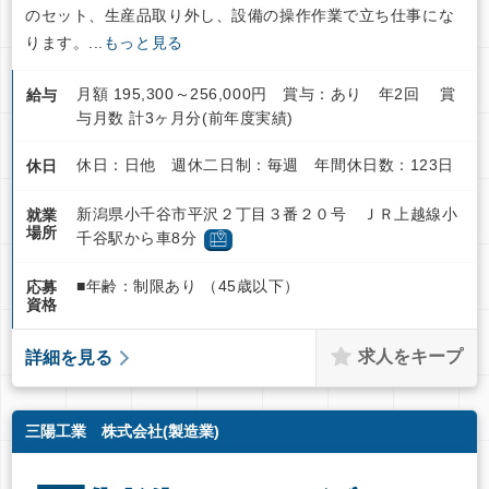
のセット、生産品取り外し、設備の操作作業で立ち仕事にな
ります。...
もっと見る
月額 195,300～256,000円 賞与：あり 年2回 賞
給与
与月数 計3ヶ月分(前年度実績)
休日：日他 週休二日制：毎週 年間休日数：123日
休日
新潟県小千谷市平沢２丁目３番２０号 ＪＲ上越線小
就業
場所
千谷駅から車8分
■年齢：制限あり （45歳以下）
応募
資格
求人をキープ
詳細を見る
三陽工業 株式会社(製造業)