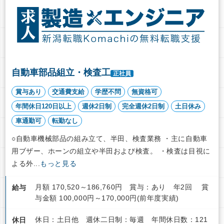
自動車部品組立・検査工
正社員
賞与あり
交通費支給
学歴不問
無資格可
年間休日120日以上
週休2日制
完全週休2日制
土日休み
車通勤可
転勤なし
○自動車機械部品の組み立て、半田、検査業務 ・主に自動車
用ブザー、ホーンの組立や半田および検査。 ・検査は目視に
よる外...
もっと見る
月額 170,520～186,760円 賞与：あり 年2回 賞
給与
与金額 100,000円～170,000円(前年度実績)
休日：土日他 週休二日制：毎週 年間休日数：121
休日