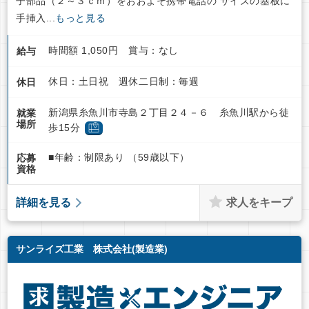
子部品（２～３ｃｍ）をおおよそ携帯電話の サイズの基板に
手挿入...
もっと見る
時間額 1,050円 賞与：なし
給与
休日：土日祝 週休二日制：毎週
休日
新潟県糸魚川市寺島２丁目２４－６ 糸魚川駅から徒
就業
場所
歩15分
■年齢：制限あり （59歳以下）
応募
資格
求人をキープ
詳細を見る
サンライズ工業 株式会社(製造業)