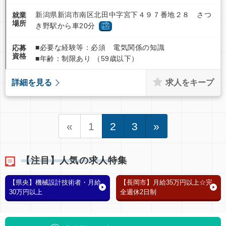
新潟県新潟市南区北田中字宮下４９７番地２８ さつ
就業
場所
き野駅から車20分
■必要な経験等：必須 電気関係の知識
応募
資格
■年齢：制限あり （59歳以下）
求人をキープ
詳細を見る
«
1
2
3
»
【注目】人気の求人特集
【県央】機械設計技術者・月給
【長岡市】月給35万円以上☆完
30万円以上
全週休2日制