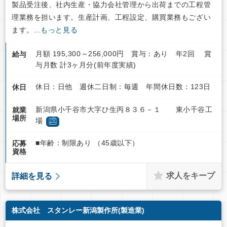
製品受注後、社内生産・協力会社管理から出荷までの工程管
理業務を担います。生産計画、工程設定、購買業務もござい
ます。...
もっと見る
月額 195,300～256,000円 賞与：あり 年2回 賞
給与
与月数 計3ヶ月分(前年度実績)
休日：日他 週休二日制：毎週 年間休日数：123日
休日
新潟県小千谷市大字ひ生丙８３６－１ 東小千谷工
就業
場所
場
■年齢：制限あり （45歳以下）
応募
資格
求人をキープ
詳細を見る
株式会社 スタンレー新潟製作所(製造業)