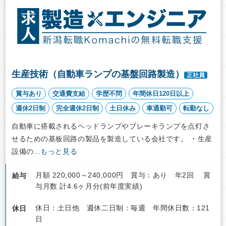
生産技術（自動車ランプの基盤回路製造）
正社員
賞与あり
交通費支給
学歴不問
年間休日120日以上
週休2日制
完全週休2日制
土日休み
車通勤可
転勤なし
自動車に搭載されるヘッドランプやブレーキランプを点灯さ
せるための基板回路の製品を製造している会社です。 ・生産
設備の...
もっと見る
月額 220,000～240,000円 賞与：あり 年2回 賞
給与
与月数 計4.6ヶ月分(前年度実績)
休日：土日他 週休二日制：毎週 年間休日数：121
休日
日