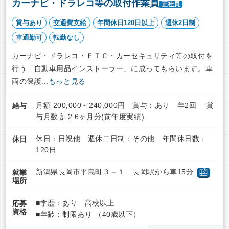
カーナビ・ドラレコ等の取付作業員
正社員
賞与あり
交通費支給
年間休日120日以上
週休2日制
車通勤可
転勤なし
カーナビ・ドラレコ・ＥＴＣ・カーセキュリティ等の取付を
行う「自動車用品インストーラー」に成ってもらいます。車
両の保護...
もっと見る
月額 200,000～240,000円 賞与：あり 年2回 賞
給与
与月数 計2.6ヶ月分(前年度実績)
休日：日祝他 週休二日制：その他 年間休日数：
休日
120日
新潟県長岡市平島町３－１ 長岡駅から車15分
就業
場所
■学歴：あり 高校以上
応募
資格
■年齢：制限あり （40歳以下）