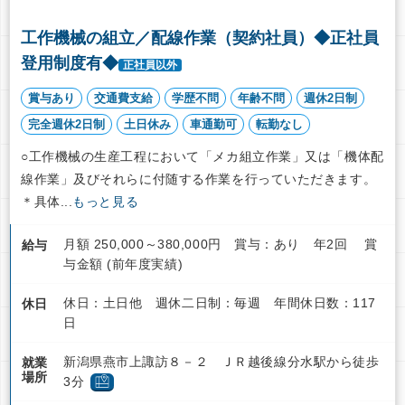
工作機械の組立／配線作業（契約社員）◆正社員
登用制度有◆
正社員以外
賞与あり
交通費支給
学歴不問
年齢不問
週休2日制
完全週休2日制
土日休み
車通勤可
転勤なし
○工作機械の生産工程において「メカ組立作業」又は「機体配
線作業」及びそれらに付随する作業を行っていただきます。
＊具体...
もっと見る
月額 250,000～380,000円 賞与：あり 年2回 賞
給与
与金額 (前年度実績)
休日：土日他 週休二日制：毎週 年間休日数：117
休日
日
新潟県燕市上諏訪８－２ ＪＲ越後線分水駅から徒歩
就業
場所
3分