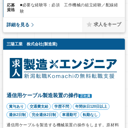
■必要な経験等：必須 工作機械の組立経験／配線経
応募
資格
験
求人をキープ
詳細を見る
三陽工業 株式会社(製造業)
通信用ケーブル製造装置の操作
正社員
賞与あり
交通費支給
学歴不問
年間休日120日以上
週休2日制
完全週休2日制
車通勤可
転勤なし
通信用ケーブルを製造する機械装置の操作をします。原材料