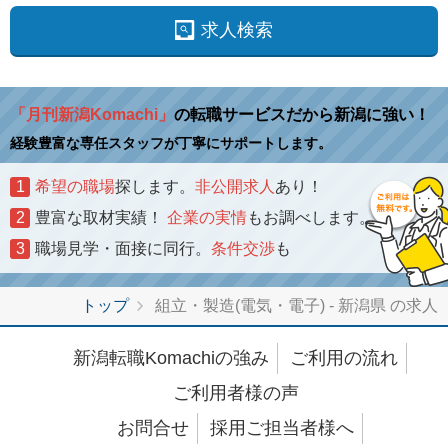
求人検索
「月刊新潟Komachi」
の転職サービスだから新潟に強い！
経験豊富な専任スタッフが丁寧にサポートします。
1
希望の職場
探します。
非公開求人
あり！
2
豊富な取材実績！
企業の実情
もお調べします。
3
職場見学・面接に同行。
条件交渉
も
トップ
組立・製造(電気・電子) - 新潟県 の求人
新潟転職Komachiの強み
ご利用の流れ
ご利用者様の声
お問合せ
採用ご担当者様へ