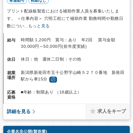
車通勤可
転勤なし
プリント配線板製造における補助作業人員を募集いたしま
す。 ＜仕事内容＞ 穴明工程にて補助作業 勤務時間や勤務日
数につい...
もっと見る
時間額 1,200円 賞与：あり 年2回 賞与金額
給与
30,000円～50,000円(前年度実績)
休日：他 週休二日制：その他
休日
新潟県新発田市五十公野字山崎５２７０番地 新発田
就業
場所
駅から車15分
■年齢：制限あり （18歳以上）
応募
資格
求人をキープ
詳細を見る
企業名非公開(製造業)