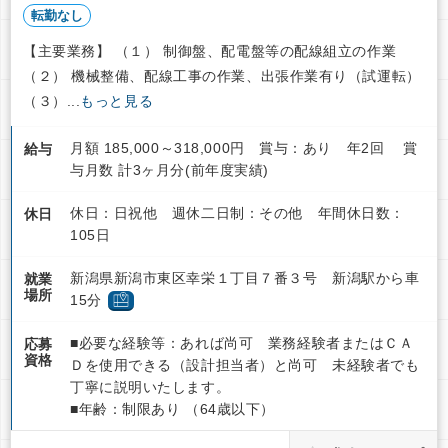
転勤なし
【主要業務】 （１） 制御盤、配電盤等の配線組立の作業
（２） 機械整備、配線工事の作業、出張作業有り（試運転）
（３）...
もっと見る
月額 185,000～318,000円 賞与：あり 年2回 賞
給与
与月数 計3ヶ月分(前年度実績)
休日：日祝他 週休二日制：その他 年間休日数：
休日
105日
新潟県新潟市東区幸栄１丁目７番３号 新潟駅から車
就業
場所
15分
■必要な経験等：あれば尚可 業務経験者またはＣＡ
応募
資格
Ｄを使用できる（設計担当者）と尚可 未経験者でも
丁寧に説明いたします。
■年齢：制限あり （64歳以下）