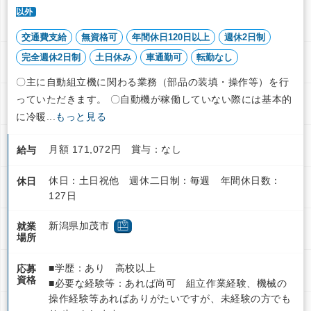
以外
交通費支給
無資格可
年間休日120日以上
週休2日制
完全週休2日制
土日休み
車通勤可
転勤なし
〇主に自動組立機に関わる業務（部品の装填・操作等）を行
っていただきます。 〇自動機が稼働していない際には基本的
に冷暖...
もっと見る
月額 171,072円 賞与：なし
給与
休日：土日祝他 週休二日制：毎週 年間休日数：
休日
127日
新潟県加茂市
就業
場所
■学歴：あり 高校以上
応募
資格
■必要な経験等：あれば尚可 組立作業経験、機械の
操作経験等あればありがたいですが、未経験の方でも