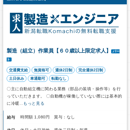
製造（組立）作業員【６０歳以上限定求人】
パー
ト
交通費支給
無資格可
週休2日制
完全週休2日制
土日休み
車通勤可
転勤なし
〇主に自動組立機に関わる業務（部品の装填・操作等）を行
っていただきます。 〇自動機が稼働していない際には基本的
に冷暖...
もっと見る
時間額 1,080円 賞与：なし
給与