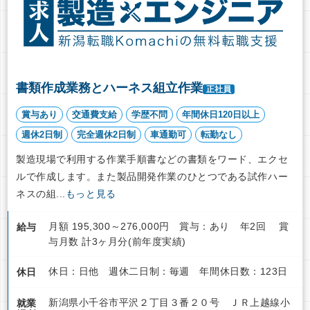
書類作成業務とハーネス組立作業
正社員
賞与あり
交通費支給
学歴不問
年間休日120日以上
週休2日制
完全週休2日制
車通勤可
転勤なし
製造現場で利用する作業手順書などの書類をワード、エクセ
ルで作成します。また製品開発作業のひとつである試作ハー
ネスの組...
もっと見る
月額 195,300～276,000円 賞与：あり 年2回 賞
給与
与月数 計3ヶ月分(前年度実績)
休日：日他 週休二日制：毎週 年間休日数：123日
休日
新潟県小千谷市平沢２丁目３番２０号 ＪＲ上越線小
就業