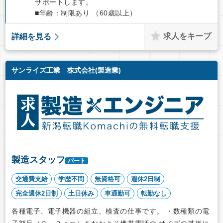
サポートします。
■年齢：制限あり （60歳以上）
求人をキープ
詳細を見る
サンライズ工業 株式会社(製造業)
製造スタッフ
パート
交通費支給
学歴不問
無資格可
週休2日制
完全週休2日制
土日休み
車通勤可
転勤なし
各種電子、電子機器の組立、検査の仕事です。 ・数種類の電