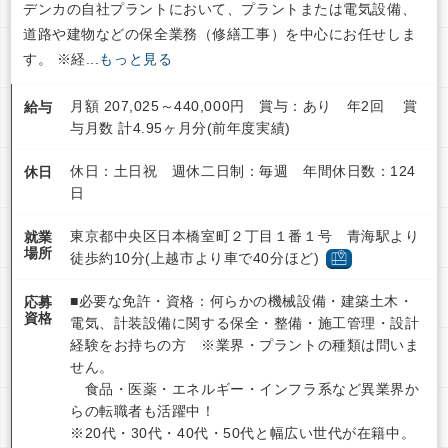
デンカの自社プラントにおいて、プラントまたは電気設備、
道路や建物などの保全業務（修繕工事）を中心にお任せしま
す。 ※経...
もっと見る
月額 207,025～440,000円 賞与：あり 年2回 賞
給与
与月数 計4.95ヶ月分(前年度実績)
休日：土日祝 週休二日制：毎週 年間休日数：124
休日
日
東京都中央区日本橋室町２丁目１番１号 青海駅より
就業
場所
徒歩約10分(上越市より車で40分ほど)
■必要な免許・資格：何らかの機械設備・建築土木・
応募
資格
電気、計装設備に関する保全・整備・施工管理・設計
経験をお持ちの方 ※業界・プラントの種類は問いま
せん。
食品・医薬・エネルギー・インフラ系など異業界か
らの転職者も活躍中！
※20代・30代・40代・50代と幅広い世代が在籍中。