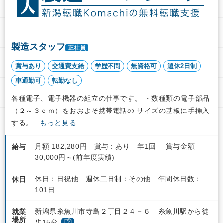
製造スタッフ
正社員
賞与あり
交通費支給
学歴不問
無資格可
週休2日制
車通勤可
転勤なし
各種電子、電子機器の組立の仕事です。 ・数種類の電子部品
（２～３ｃｍ）をおおよそ携帯電話の サイズの基板に手挿入
する。...
もっと見る
月額 182,280円 賞与：あり 年1回 賞与金額
給与
30,000円～(前年度実績)
休日：日祝他 週休二日制：その他 年間休日数：
休日
101日
新潟県糸魚川市寺島２丁目２４－６ 糸魚川駅から徒
就業
場所
歩15分