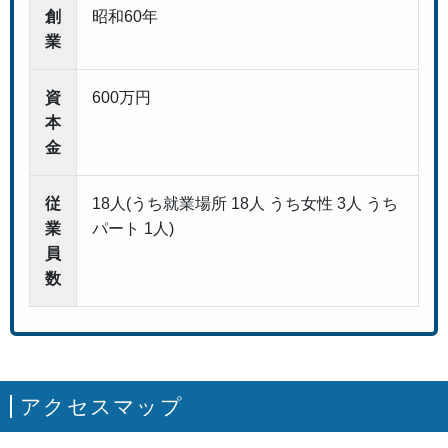
創
昭和60年
業
資
600万円
本
金
従
18人(うち就業場所 18人 うち女性 3人 うち
業
パート 1人)
員
数
アクセスマップ