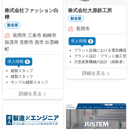
株式会社ファッション白
株式会社大原鉄工所
樺
製造業
製造業
長岡市
長岡市 三条市 柏崎市
求人情報
5
加茂市 見附市 燕市 出雲崎
町
プラント設備における電気機器
プラント設計・プラント施工管
求人情報
大型産業機械の設計（経験者）
3
縫製スタッフ
詳細を見る
縫製スタッフ
サンプル縫製スタッフ
詳細を見る