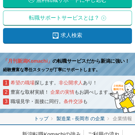
転職サポートサービスとは？
求人検索
「月刊新潟Komachi」
の転職サービスだから新潟に強い！
経験豊富な専任スタッフが丁寧にサポートします。
1
希望の職場
探します。
非公開求人
あり！
2
豊富な取材実績！
企業の実情
もお調べします。
3
職場見学・面接に同行。
条件交渉
も
トップ
製造業 - 長岡市 の企業
企業情報
新潟転職Komachiの強み
ご利用の流れ