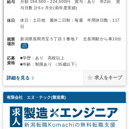
月額 194,500～224,500円 賞与：あり 年2回 賞
給与
与月数 計6ヶ月分(前年度実績)
休日：土日他 週休二日制：毎週 年間休日数：117
休日
日
新潟県長岡市宝５丁目１番地７ 北長岡駅から車10分
就業
場所
■学歴：あり 高校以上
応募
資格
■年齢：制限あり （35歳以下）
求人をキープ
詳細を見る
有限会社 エヌ・テック(製造業)