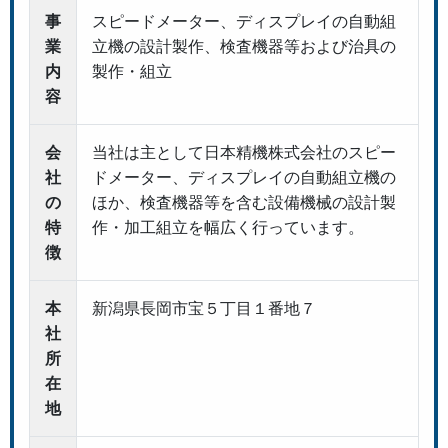
事
スピードメーター、ディスプレイの自動組
業
立機の設計製作、検査機器等および治具の
内
製作・組立
容
会
当社は主として日本精機株式会社のスピー
社
ドメーター、ディスプレイの自動組立機の
の
ほか、検査機器等を含む設備機械の設計製
特
作・加工組立を幅広く行っています。
徴
本
新潟県長岡市宝５丁目１番地７
社
所
在
地