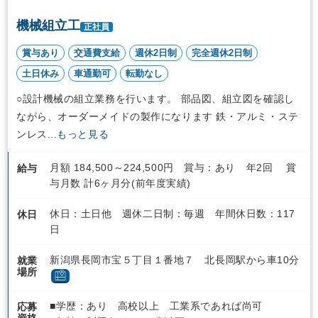
機械組立工
正社員
賞与あり
交通費支給
週休2日制
完全週休2日制
土日休み
車通勤可
転勤なし
○設計機械の組立業務を行います。 部品図、組立図を確認し
ながら、オーダーメイドの製作になります 鉄・アルミ・ステ
ンレス...
もっと見る
月額 184,500～224,500円 賞与：あり 年2回 賞
給与
与月数 計6ヶ月分(前年度実績)
休日：土日他 週休二日制：毎週 年間休日数：117
休日
日
新潟県長岡市宝５丁目１番地７ 北長岡駅から車10分
就業
場所
■学歴：あり 高校以上 工業系であれば尚可
応募
資格