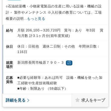
○石油給湯機・小物家電製品の生産に用いる設備・機械の設
計・ 製作やメンテナンス ※入社後の教育については、工場
概要の説明...
もっと見る
月額 206,100～320,720円 賞与：あり 年3回 賞
給与
与月数 計3.1ヶ月分(前年度実績)
休日：日祝他 週休二日制：その他 年間休日数：
休日
116日
新潟県長岡市楡原７９０－３
就業
場所
■必要な経験等：あれば尚可 設備・機械を使った加
応募
資格
工経験や生産技術職経験
■年齢：制限あり （59歳以下）
求人をキープ
詳細を見る