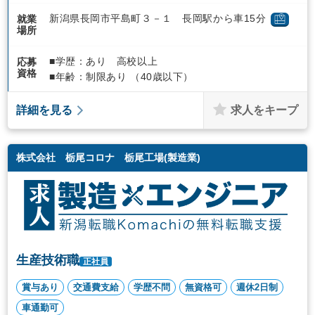
新潟県長岡市平島町３－１ 長岡駅から車15分
就業
場所
■学歴：あり 高校以上
応募
資格
■年齢：制限あり （40歳以下）
求人をキープ
詳細を見る
株式会社 栃尾コロナ 栃尾工場(製造業)
生産技術職
正社員
賞与あり
交通費支給
学歴不問
無資格可
週休2日制
車通勤可