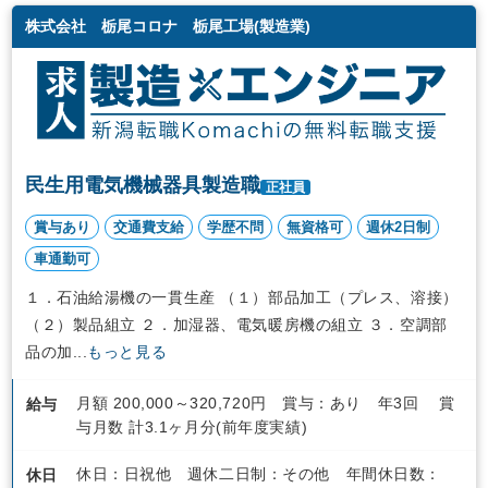
株式会社 栃尾コロナ 栃尾工場(製造業)
民生用電気機械器具製造職
正社員
賞与あり
交通費支給
学歴不問
無資格可
週休2日制
車通勤可
１．石油給湯機の一貫生産 （１）部品加工（プレス、溶接）
（２）製品組立 ２．加湿器、電気暖房機の組立 ３．空調部
品の加...
もっと見る
月額 200,000～320,720円 賞与：あり 年3回 賞
給与
与月数 計3.1ヶ月分(前年度実績)
休日：日祝他 週休二日制：その他 年間休日数：
休日