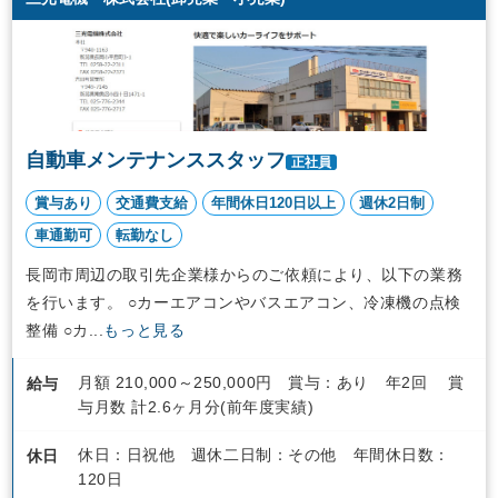
自動車メンテナンススタッフ
正社員
賞与あり
交通費支給
年間休日120日以上
週休2日制
車通勤可
転勤なし
長岡市周辺の取引先企業様からのご依頼により、以下の業務
を行います。 ○カーエアコンやバスエアコン、冷凍機の点検
整備 ○カ...
もっと見る
月額 210,000～250,000円 賞与：あり 年2回 賞
給与
与月数 計2.6ヶ月分(前年度実績)
休日：日祝他 週休二日制：その他 年間休日数：
休日
120日