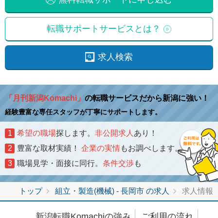
転職サポートサービスとは？
求人検索
「月刊新潟Komachi」
の転職サービスだから新潟に強い！
経験豊富な専任スタッフが丁寧にサポートします。
1
希望の職場
探します。
非公開求人
あり！
2
豊富な取材実績！
企業の実情
もお調べします。
3
職場見学・面接に同行。
条件交渉
も
トップ
組立・製造(機械) - 長岡市 の求人
求人情報
新潟転職Komachiの強み
ご利用の流れ