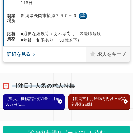
116日
新潟県長岡市楡原７９０－３
就業
場所
■必要な経験等：あれば尚可 製造職経験
応募
資格
■年齢：制限あり （59歳以下）
求人をキープ
詳細を見る
【注目】人気の求人特集
【県央】機械設計技術者・月給
【長岡市】月給35万円以上☆完
30万円以上
全週休2日制
無料転職サポートに申し込む