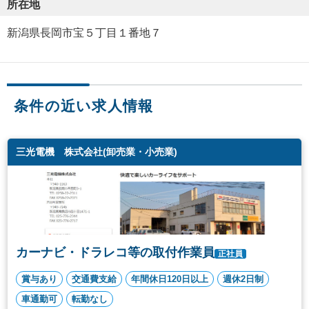
所在地
新潟県長岡市宝５丁目１番地７
条件の近い求人情報
三光電機 株式会社(卸売業・小売業)
カーナビ・ドラレコ等の取付作業員
正社員
賞与あり
交通費支給
年間休日120日以上
週休2日制
車通勤可
転勤なし