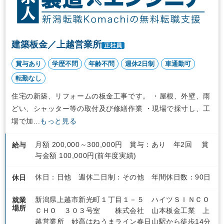
建築板金／上越営業所
正社員
賞与あり
学歴不問
年齢不問
週休2日制
車通勤可
転勤なし
住宅の新築、リフォームの板金工事です。 ・屋根、外壁、雨
どい、シャッター等の取付及び修繕作業 ・現場で採寸し、工
場で加...
もっと見る
月額 200,000～300,000円 賞与：あり 年2回 賞
給与
与金額 100,000円(前年度実績)
休日：日他 週休二日制：その他 年間休日数：90日
休日
新潟県上越市新光町１丁目１－５ ハイツＳＩＮＣＯ
就業
場所
ＣＨＯ ３０３号室 株式会社 山本板金工業 上
越営業所 妙高はねうまライン春日山駅から徒歩14分