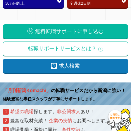
30万円以上
全週休2日制
無料転職サポートに申し込む
転職サポートサービスとは？
求人検索
「月刊新潟Komachi」
の転職サービスだから新潟に強い！
経験豊富な専任スタッフが丁寧にサポートします。
1
希望の職場
探します。
非公開求人
あり！
2
豊富な取材実績！
企業の実情
もお調べします。
3
職場見学・面接に同行。
条件交渉
も