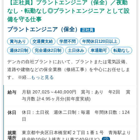
【正社員】プラントエンジニア（保全）／夜勤
なし・転勤なし◎プラントエンジニア として設
備を守る仕事
プラントエンジニア（保全）
正社員
賞与あり
交通費支給
学歴不問
年間休日120日以上
週休2日制
完全週休2日制
土日休み
車通勤可
転勤なし
デンカの自社プラントにおいて、プラントまたは電気設備、
道路や建物などの保全業務（修繕工事）を中心にお任せしま
す。 ※経...
もっと見る
月額 207,025～440,000円 賞与：あり 年2回 賞
給与
与月数 計4.95ヶ月分(前年度実績)
休日：土日祝 週休二日制：毎週 年間休日数：124
休日
日
東京都中央区日本橋室町２丁目１番１号 青海駅より
就業
場所
徒歩約10分(上越市より車で40分ほど)