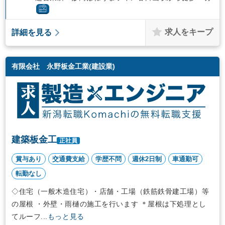
求人をキープ
詳細を見る
有限会社 永野板金工業(建設業)
建築板金工
正社員
賞与あり
交通費支給
学歴不問
週休2日制
車通勤可
転勤なし
◇住宅（一般木造住宅）・店舗・工場（鉄筋鉄骨建工場）等
の屋根 ・外壁・雨樋の施工を行います ＊屋根は下処理とし
てルーフ...
もっと見る