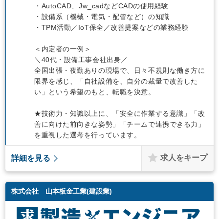
・AutoCAD、Jw_cadなどCADの使用経験
・設備系（機械・電気・配管など）の知識
・TPM活動／IoT保全／改善提案などの業務経験
＜内定者の一例＞
＼40代・設備工事会社出身／
全国出張・夜勤ありの現場で、日々不規則な働き方に
限界を感じ、「自社設備を、自分の裁量で改善した
い」という希望のもと、転職を決意。
★技術力・知識以上に、「安全に作業する意識」「改
善に向けた前向きな姿勢」「チームで連携できる力」
を重視した選考を行っています。
求人をキープ
詳細を見る
株式会社 山本板金工業(建設業)