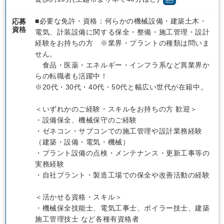
■必要な免許・資格：何らかの機械設備・建築土木・
応募
資格
電気、計装設備に関する保全・整備・施工管理・設計
経験をお持ちの方 ※業界・プラントの種類は問いま
せん。
食品・医薬・エネルギー・インフラ系など異業界か
らの転職者も活躍中！
※20代・30代・40代・50代と幅広い世代が在籍中。
＜いずれかのご経験・スキルをお持ちの方 歓迎＞
・設備保全、機械保守のご経験
・ゼネコン・サブコンでの施工管理や設計業務経験
（建築・設備・電気・機械）
・プラント設備の点検・メンテナンス・更新工事等の
実務経験
・自社プラント・製造工場での保全や改善活動の経験
＜活かせる資格・スキル＞
・機械保全技能士、電気工事士、ボイラー技士、建築
施工管理技士 など各種有資格者