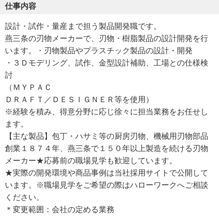
仕事内容
設計・試作・量産まで担う製品開発職です。
燕三条の刃物メーカーで、刃物・樹脂製品の設計開発を行
います。・刃物製品やプラスチック製品の設計・開発
・３Ｄモデリング、試作、金型設計補助、工場との仕様検
討
（ＭＹＰＡＣ
ＤＲＡＦＴ／ＤＥＳＩＧＮＥＲ等を使用）
※経験を積み、得意分野に応じ徐々に担当業務をお任せし
ます。
【主な製品】包丁・ハサミ等の厨房刃物、機械用刃物部品
創業１８７４年、燕三条で１５０年以上製造を続ける刃物
メーカー★応募前の職場見学も歓迎しています。
★実際の開発環境や商品事例は当社採用サイトで公開して
います。※職場見学をご希望の際はハローワークへご相談
ください。
＊変更範囲：会社の定める業務