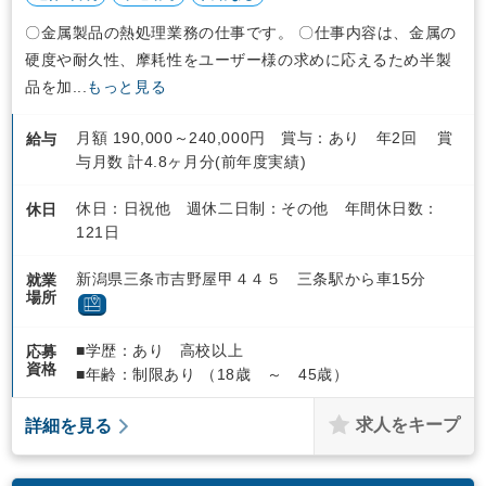
〇金属製品の熱処理業務の仕事です。 〇仕事内容は、金属の
硬度や耐久性、摩耗性をユーザー様の求めに応えるため半製
品を加...
もっと見る
月額 190,000～240,000円 賞与：あり 年2回 賞
給与
与月数 計4.8ヶ月分(前年度実績)
休日：日祝他 週休二日制：その他 年間休日数：
休日
121日
新潟県三条市吉野屋甲４４５ 三条駅から車15分
就業
場所
■学歴：あり 高校以上
応募
資格
■年齢：制限あり （18歳 ～ 45歳）
求人をキープ
詳細を見る