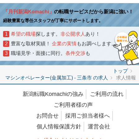
「月刊新潟Komachi」
の転職サービスだから新潟に強い！
経験豊富な専任スタッフが丁寧にサポートします。
1
希望の職場
探します。
非公開求人
あり！
2
豊富な取材実績！
企業の実情
もお調べします。
3
職場見学・面接に同行。
条件交渉
も
トップ
マシンオペレーター(金属加工) - 三条市 の求人
求人情報
新潟転職Komachiの強み
ご利用の流れ
ご利用者様の声
お問合せ
採用ご担当者様へ
個人情報保護方針
運営会社