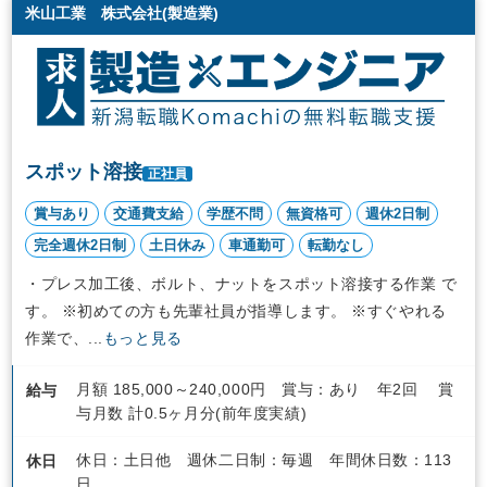
米山工業 株式会社(製造業)
スポット溶接
正社員
賞与あり
交通費支給
学歴不問
無資格可
週休2日制
完全週休2日制
土日休み
車通勤可
転勤なし
・プレス加工後、ボルト、ナットをスポット溶接する作業 で
す。 ※初めての方も先輩社員が指導します。 ※すぐやれる
作業で、...
もっと見る
月額 185,000～240,000円 賞与：あり 年2回 賞
給与
与月数 計0.5ヶ月分(前年度実績)
休日：土日他 週休二日制：毎週 年間休日数：113
休日
日