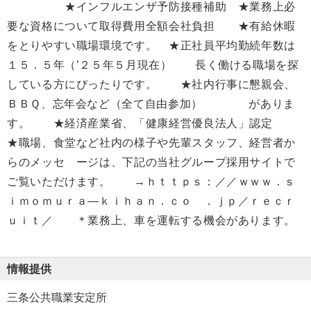
★インフルエンザ予防接種補助 ★業務上必
要な資格について取得費用全額会社負担 ★有給休暇
をとりやすい職場環境です。 ★正社員平均勤続年数は
１５．５年（’２５年５月現在） 長く働ける職場を探
している方にぴったりです。 ★社内行事に懇親会、
ＢＢＱ、忘年会など（全て自由参加） がありま
す。 ★経済産業省、「健康経営優良法人」認定
★職場、食堂など社内の様子や先輩スタッフ、経営者か
らのメッセ ージは、下記の当社グループ採用サイトで
ご覧いただけます。 →ｈｔｔｐｓ：／／ｗｗｗ．ｓ
ｉｍｏｍｕｒａ―ｋｉｈａｎ．ｃｏ ．ｊｐ／ｒｅｃｒ
ｕｉｔ／ ＊業務上、車を運転する機会があります。
情報提供
三条公共職業安定所