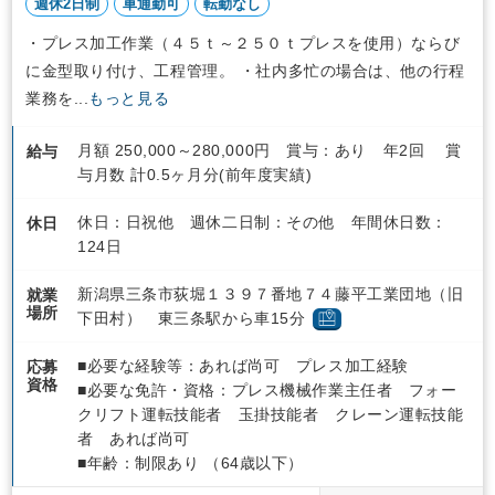
週休2日制
車通勤可
転勤なし
・プレス加工作業（４５ｔ～２５０ｔプレスを使用）ならび
に金型取り付け、工程管理。 ・社内多忙の場合は、他の行程
業務を...
もっと見る
月額 250,000～280,000円 賞与：あり 年2回 賞
給与
与月数 計0.5ヶ月分(前年度実績)
休日：日祝他 週休二日制：その他 年間休日数：
休日
124日
新潟県三条市荻堀１３９７番地７４藤平工業団地（旧
就業
場所
下田村） 東三条駅から車15分
■必要な経験等：あれば尚可 プレス加工経験
応募
資格
■必要な免許・資格：プレス機械作業主任者 フォー
クリフト運転技能者 玉掛技能者 クレーン運転技能
者 あれば尚可
■年齢：制限あり （64歳以下）