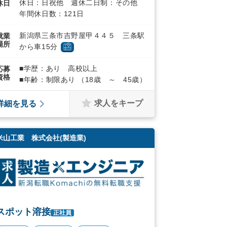
休日：日祝他 週休二日制：その他
休日
年間休日数：121日
新潟県三条市吉野屋甲４４５ 三条駅
就業
場所
から車15分
■学歴：あり 高校以上
応募
資格
■年齢：制限あり （18歳 ～ 45歳）
求人をキープ
詳細を見る
米山工業 株式会社(製造業)
スポット溶接
正社員