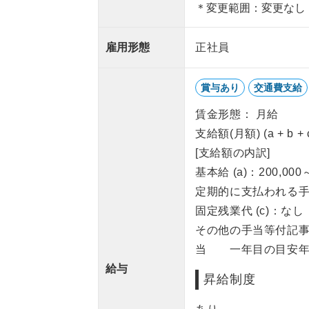
＊変更範囲：変更なし
雇用形態
正社員
賞与あり
交通費支給
賃金形態： 月給
支給額(月額) (a + b +
[支給額の内訳]
基本給 (a)：200,000
定期的に支払われる手当
固定残業代 (c)：なし
その他の手当等付記事
当 一年目の目安年
給与
昇給制度