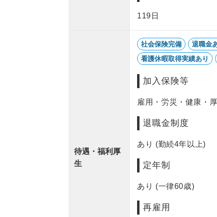
119日
社会保険完備
退職金
看護休暇取得実績あり
加入保険等
雇用・労災・健康・厚
退職金制度
あり (勤続4年以上)
待遇・福利厚
生
定年制
あり (一律60歳)
再雇用