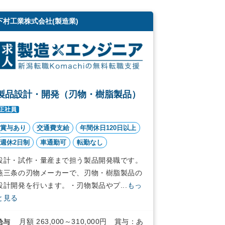
下村工業株式会社(製造業)
製品設計・開発（刃物・樹脂製品）
正社員
賞与あり
交通費支給
年間休日120日以上
週休2日制
車通勤可
転勤なし
設計・試作・量産まで担う製品開発職です。
燕三条の刃物メーカーで、刃物・樹脂製品の
設計開発を行います。・刃物製品やプ...
もっ
と見る
月額 263,000～310,000円 賞与：あ
給与