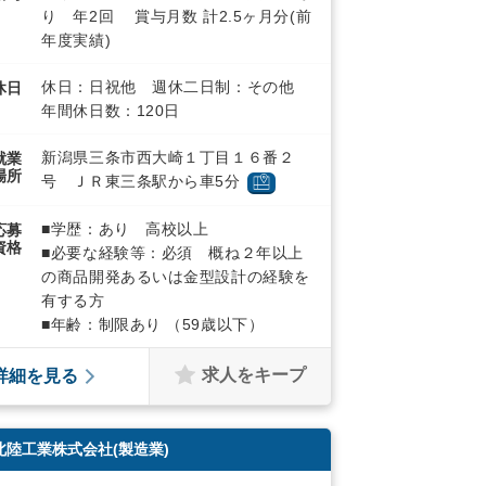
り 年2回 賞与月数 計2.5ヶ月分(前
年度実績)
休日：日祝他 週休二日制：その他
休日
年間休日数：120日
新潟県三条市西大崎１丁目１６番２
就業
場所
号 ＪＲ東三条駅から車5分
■学歴：あり 高校以上
応募
資格
■必要な経験等：必須 概ね２年以上
の商品開発あるいは金型設計の経験を
有する方
■年齢：制限あり （59歳以下）
求人をキープ
詳細を見る
北陸工業株式会社(製造業)