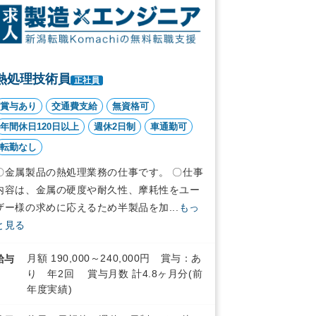
熱処理技術員
正社員
賞与あり
交通費支給
無資格可
年間休日120日以上
週休2日制
車通勤可
転勤なし
〇金属製品の熱処理業務の仕事です。 〇仕事
内容は、金属の硬度や耐久性、摩耗性をユー
ザー様の求めに応えるため半製品を加...
もっ
と見る
月額 190,000～240,000円 賞与：あ
給与
り 年2回 賞与月数 計4.8ヶ月分(前
年度実績)