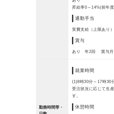
あり
昇給率0～14%(前年度
通勤手当
実費支給（上限あり） 
賞与
あり 年2回 賞与月数
就業時間
(1)8時30分～17時30
受注状況に応じて生
す。
休憩時間
勤務時間帯・
日数