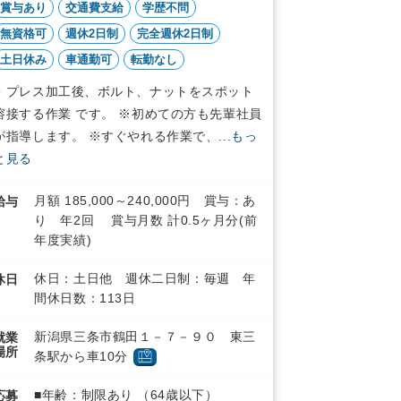
賞与あり
交通費支給
学歴不問
無資格可
週休2日制
完全週休2日制
土日休み
車通勤可
転勤なし
・プレス加工後、ボルト、ナットをスポット
溶接する作業 です。 ※初めての方も先輩社員
が指導します。 ※すぐやれる作業で、...
もっ
と見る
月額 185,000～240,000円 賞与：あ
給与
り 年2回 賞与月数 計0.5ヶ月分(前
年度実績)
休日：土日他 週休二日制：毎週 年
休日
間休日数：113日
新潟県三条市鶴田１－７－９０ 東三
就業
場所
条駅から車10分
■年齢：制限あり （64歳以下）
応募