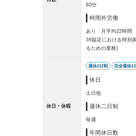
60分
時間外労働
あり 月平均22時
36協定における特別
るための業務)
週休2日制
完全週休2
休日
土日他
週休二日制
休日・休暇
毎週
年間休日数